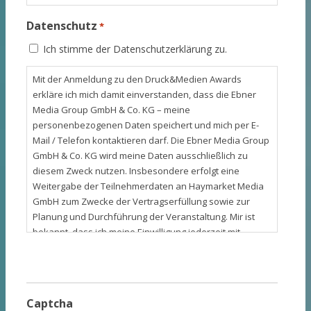
Datenschutz
*
Ich stimme der Datenschutzerklärung zu.
Mit der Anmeldung zu den Druck&Medien Awards
erkläre ich mich damit einverstanden, dass die Ebner
Media Group GmbH & Co. KG – meine
personenbezogenen Daten speichert und mich per E-
Mail / Telefon kontaktieren darf. Die Ebner Media Group
GmbH & Co. KG wird meine Daten ausschließlich zu
diesem Zweck nutzen. Insbesondere erfolgt eine
Weitergabe der Teilnehmerdaten an Haymarket Media
GmbH zum Zwecke der Vertragserfüllung sowie zur
Planung und Durchführung der Veranstaltung. Mir ist
bekannt, dass ich meine Einwilligung jederzeit mit
Wirkung für die Zukunft widerrufen kann. Dies kann ich
elektronisch unter druckawards@print.de veranlassen.
Weitere Informationen zum Datenschutz finden Sie
auch in der Datenschutzerklärung unter
Captcha
www.ebnermedia.de/ddv/dse/.